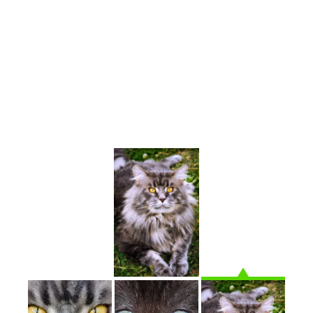
” Il suffit de croiser son regard avec celui d’un
chat pour mesurer la profondeur des énigmes
que chaque paillette de ses yeux pose aux
braves humains que nous sommes”.
Jacques Laurent