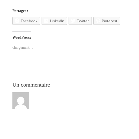
Partager :
Facebook
LinkedIn
Twitter
Pinterest
WordPress:
chargement…
Un commentaire
Loulou mt vankerk
11 septembre 2017 à 15 h 25 min
-
Répondre
quelle plaisir de visiter tes galeries