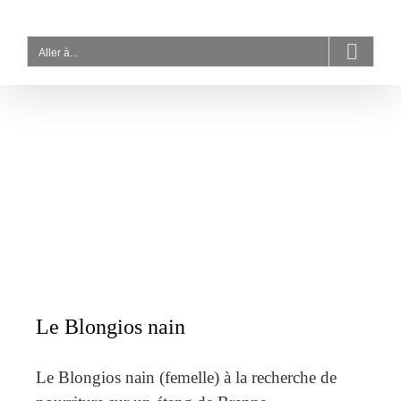
Passer
au
contenu
Aller à...
Le Blongios nain
Le Blongios nain (femelle) à la recherche de