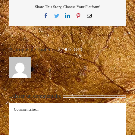
Share This Story, Choose Your Platform!
Facebook
Twitter
LinkedIn
Pinterest
Email
À propos de l'auteur :
279051840
Laisser un commentaire
Commentaire