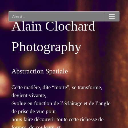
Passer
au
contenu
Aller à...
Alain Clochard
Photography
Abstraction Spatiale
Cette matière, dite “morte”, se transforme,
devient vivante,
évolue en fonction de l’éclairage et de l’angle
de prise de vue pour
nous faire découvrir toute cette richesse de
formes, de couleurs et