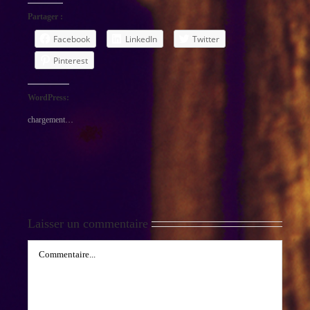
Partager :
Facebook
LinkedIn
Twitter
Pinterest
WordPress:
chargement…
Laisser un commentaire
Commentaire