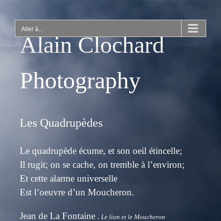
Passer
au
contenu
Aller à...
Alain Clochard
Photography
Les Quadrupèdes
Le quadrupède écume, et son oeil étincelle;
Il rugit; on se cache, on tremble à l’environ;
Et cette alarme universelle
Est l’oeuvre d’un Moucheron.
Jean de La Fontaine
.
Le lion et le Moucheron