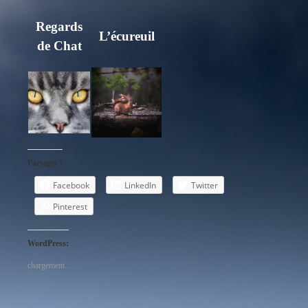
Regards
L’écureuil
de Chat
Partager :
Facebook
LinkedIn
Twitter
Pinterest
WordPress:
chargement…