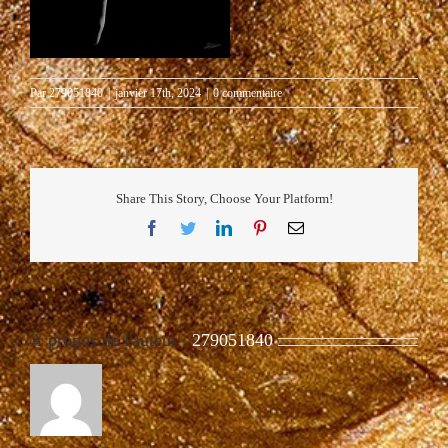
Par
279051840
|
janvier 17th, 2024
|
0 commentaire
Share This Story, Choose Your Platform!
Facebook
Twitter
LinkedIn
Pinterest
Email
À propos de l'auteur :
279051840