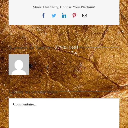
Share This Story, Choose Your Platform!
Facebook
Twitter
LinkedIn
Pinterest
Email
À propos de l'auteur :
279051840
Laisser un commentaire
Commentaire