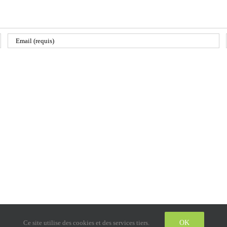
Copyright 2014 Alain Clochard - Tous droits de reproduction réservés.
Instagram
LinkedIn
Twitter
Ce site utilise des cookies et des services tiers.
OK