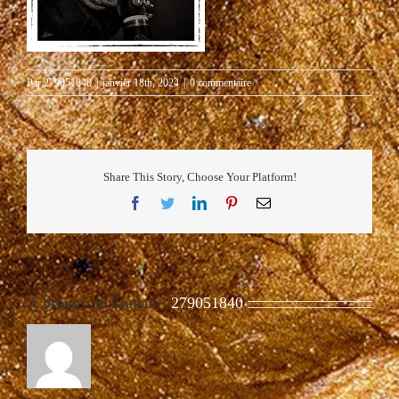
Par
279051840
|
janvier 18th, 2024
|
0 commentaire
Share This Story, Choose Your Platform!
Facebook
Twitter
LinkedIn
Pinterest
Email
À propos de l'auteur :
279051840