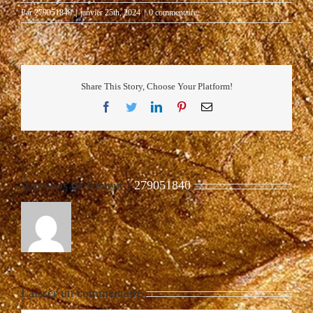
Par
279051840
|
janvier 25th, 2024
|
0 commentaire
Share This Story, Choose Your Platform!
Facebook
Twitter
LinkedIn
Pinterest
Email
À propos de l'auteur :
279051840
Laisser un commentaire