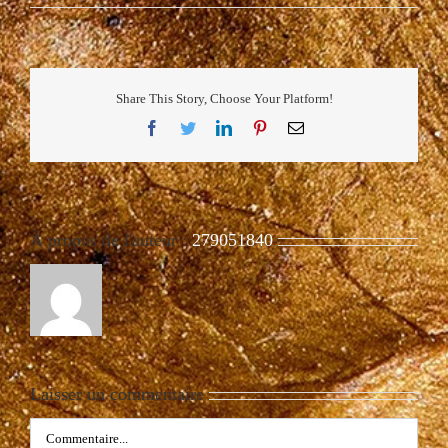
Share This Story, Choose Your Platform!
Facebook
Twitter
LinkedIn
Pinterest
Email
À propos de l'auteur :
279051840
Laisser un commentaire
Commentaire