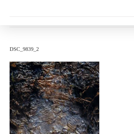
Passer
au
Home
Actualités
Ga
contenu
DSC_9839_2