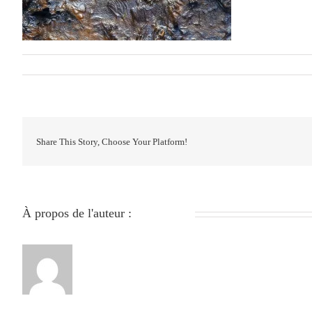
Par
279051840
|
janvier 25th, 2024
|
0 commentaire
Share This Story, Choose Your Platform!
À propos de l'auteur :
279051840