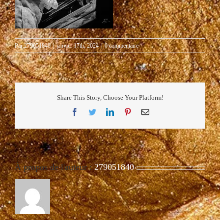
Par
279051840
|
janvier 17th, 2024
|
0 commentaire
Share This Story, Choose Your Platform!
Facebook
Twitter
LinkedIn
Pinterest
Email
À propos de l'auteur :
279051840