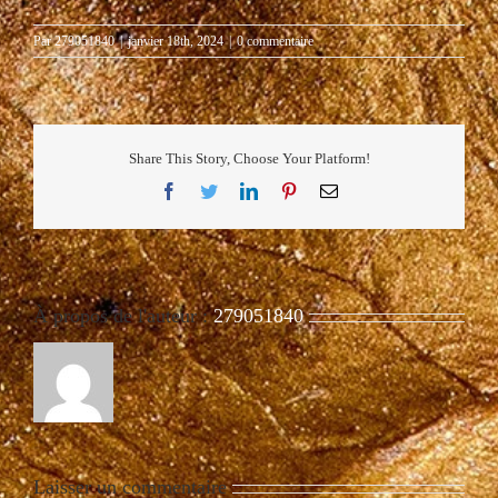
Par
279051840
|
janvier 18th, 2024
|
0 commentaire
Share This Story, Choose Your Platform!
Facebook
Twitter
LinkedIn
Pinterest
Email
À propos de l'auteur :
279051840
Laisser un commentaire