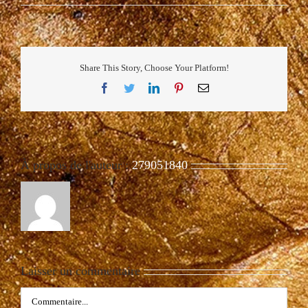
Share This Story, Choose Your Platform!
Facebook
Twitter
LinkedIn
Pinterest
Email
À propos de l'auteur :
279051840
Laisser un commentaire
Commentaire