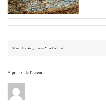
Par
279051840
|
janvier 14th, 2024
|
0 commentaire
Share This Story, Choose Your Platform!
À propos de l'auteur :
279051840