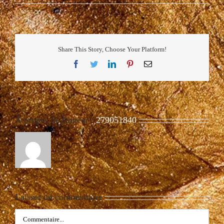
Share This Story, Choose Your Platform!
Facebook
Twitter
LinkedIn
Pinterest
Email
À propos de l'auteur :
279051840
Laisser un commentaire
Commentaire