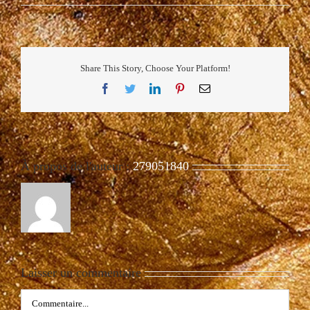
Share This Story, Choose Your Platform!
Facebook
Twitter
LinkedIn
Pinterest
Email
À propos de l'auteur :
279051840
Laisser un commentaire
Commentaire