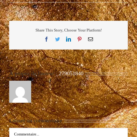
Share This Story, Choose Your Platform!
Facebook
Twitter
LinkedIn
Pinterest
Email
À propos de l'auteur :
279051840
Laisser un commentaire
Commentaire