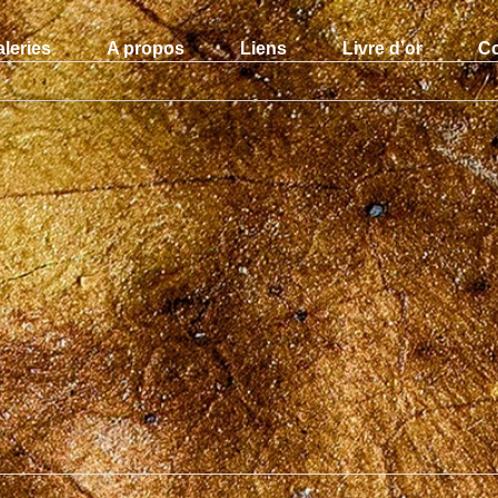
leries
A propos
Liens
Livre d’or
Co