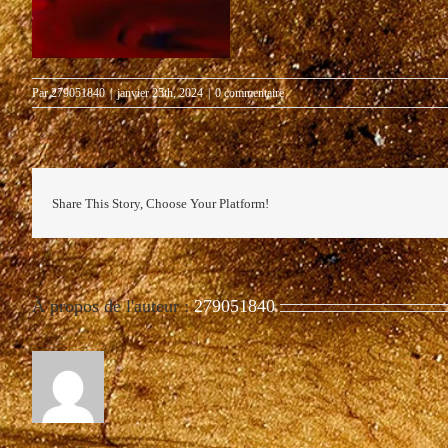
Par
279051840
|
janvier 25th, 2024
|
0 commentaire
Share This Story, Choose Your Platform!
À propos de l'auteur :
279051840