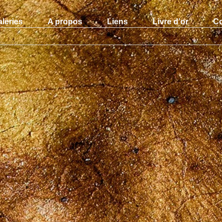
leries
A propos
Liens
Livre d’or
Co