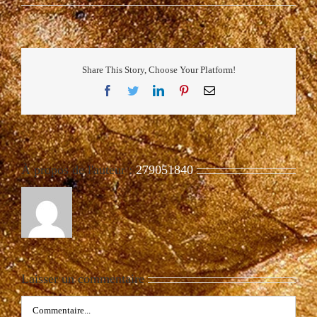
Share This Story, Choose Your Platform!
Facebook
Twitter
LinkedIn
Pinterest
Email
À propos de l'auteur :
279051840
Laisser un commentaire
Commentaire