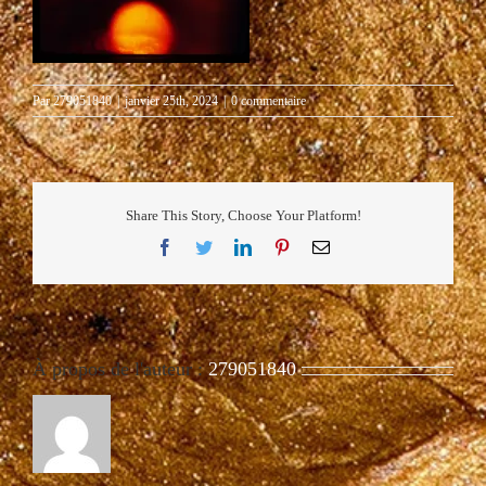
Par
279051840
|
janvier 25th, 2024
|
0 commentaire
Share This Story, Choose Your Platform!
Facebook
Twitter
LinkedIn
Pinterest
Email
À propos de l'auteur :
279051840