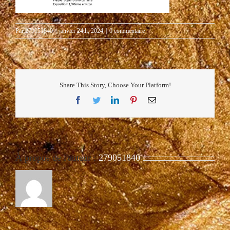
Par
279051840
|
janvier 24th, 2024
|
0 commentaire
Share This Story, Choose Your Platform!
Facebook
Twitter
LinkedIn
Pinterest
Email
À propos de l'auteur :
279051840