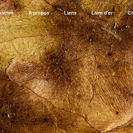
leries
A propos
Liens
Livre d’or
Co