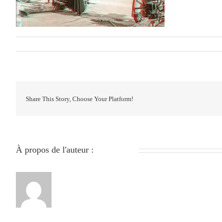
Par
279051840
|
janvier 24th, 2024
|
0 commentaire
Share This Story, Choose Your Platform!
À propos de l'auteur :
279051840