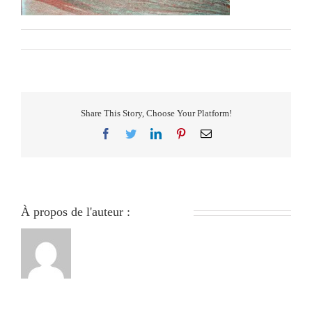
Par
279051840
|
janvier 24th, 2024
|
0 commentaire
Share This Story, Choose Your Platform!
Facebook
Twitter
LinkedIn
Pinterest
Email
À propos de l'auteur :
279051840