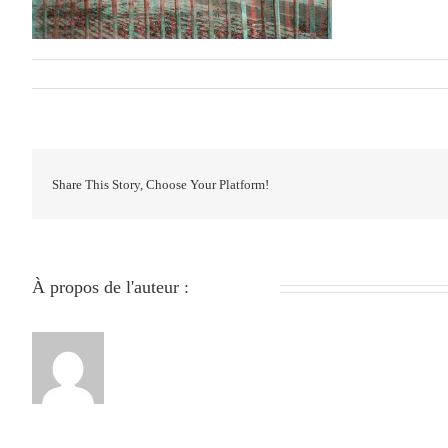
Par
279051840
|
janvier 24th, 2024
|
0 commentaire
Share This Story, Choose Your Platform!
À propos de l'auteur :
279051840