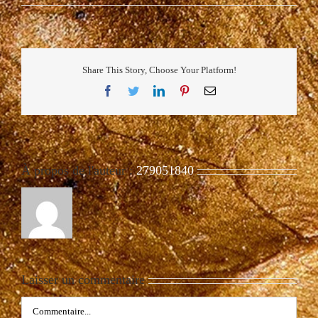
Share This Story, Choose Your Platform!
Facebook
Twitter
LinkedIn
Pinterest
Email
À propos de l'auteur :
279051840
Laisser un commentaire
Commentaire