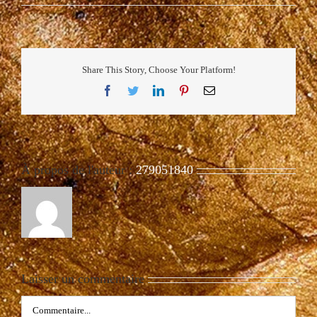
Share This Story, Choose Your Platform!
Facebook
Twitter
LinkedIn
Pinterest
Email
À propos de l'auteur :
279051840
Laisser un commentaire
Commentaire