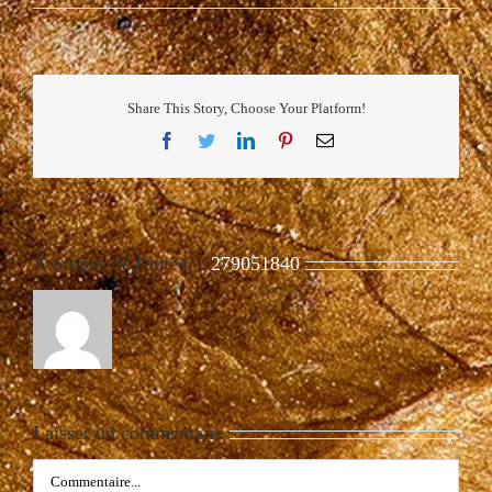
Share This Story, Choose Your Platform!
Facebook
Twitter
LinkedIn
Pinterest
Email
À propos de l'auteur :
279051840
Laisser un commentaire
Commentaire