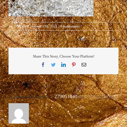
Par
279051840
|
janvier 25th, 2024
|
0 commentaire
Share This Story, Choose Your Platform!
Facebook
Twitter
LinkedIn
Pinterest
Email
À propos de l'auteur :
279051840