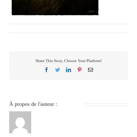
Par
279051840
|
janvier 22nd, 2024
|
0 commentaire
Share This Story, Choose Your Platform!
Facebook
Twitter
LinkedIn
Pinterest
Email
À propos de l'auteur :
279051840