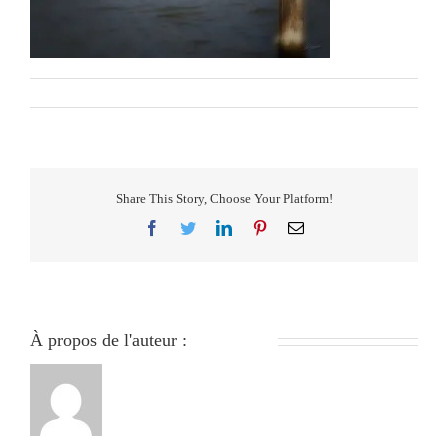
Par
279051840
|
janvier 21st, 2024
|
0 commentaire
Share This Story, Choose Your Platform!
Facebook
Twitter
LinkedIn
Pinterest
Email
À propos de l'auteur :
279051840