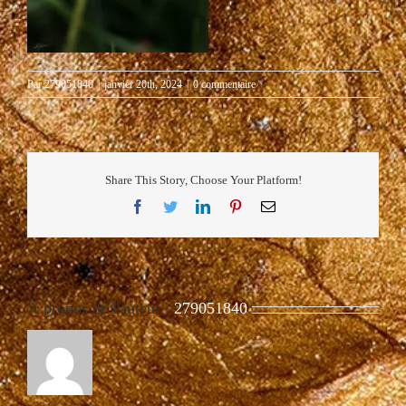
Par
279051840
|
janvier 20th, 2024
|
0 commentaire
Share This Story, Choose Your Platform!
Facebook
Twitter
LinkedIn
Pinterest
Email
À propos de l'auteur :
279051840