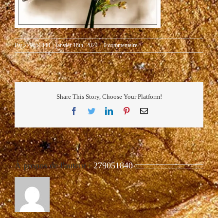
Par
279051840
|
janvier 18th, 2024
|
0 commentaire
Share This Story, Choose Your Platform!
Facebook
Twitter
LinkedIn
Pinterest
Email
À propos de l'auteur :
279051840