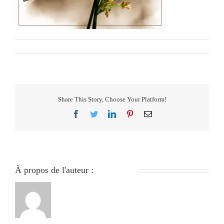
Par
279051840
|
avril 15th, 2024
|
0 commentaire
Share This Story, Choose Your Platform!
Facebook
Twitter
LinkedIn
Pinterest
Email
À propos de l'auteur :
279051840