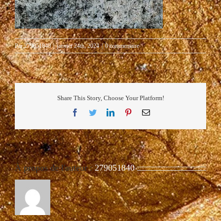
Par
279051840
|
janvier 24th, 2024
|
0 commentaire
Share This Story, Choose Your Platform!
Facebook
Twitter
LinkedIn
Pinterest
Email
À propos de l'auteur :
279051840