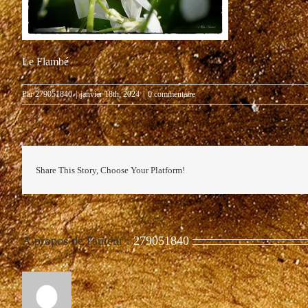
Le Flambé
Par
279051840
|
janvier 18th, 2024
|
0 commentaire
Share This Story, Choose Your Platform!
À propos de l'auteur :
279051840