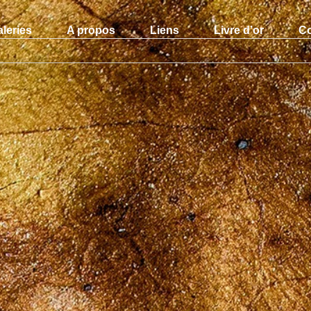
leries
A propos
Liens
Livre d’or
Co