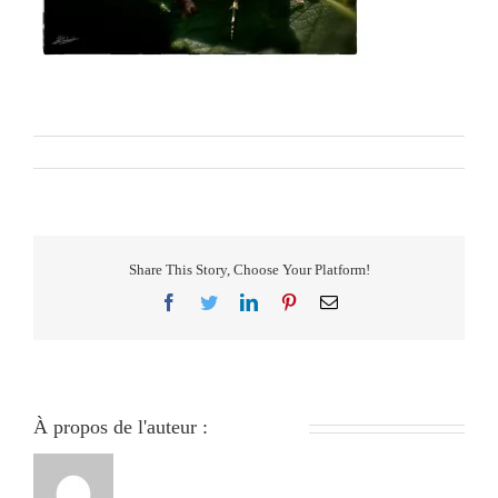
L’écaille chinée
Par
279051840
|
janvier 18th, 2024
|
0 commentaire
Share This Story, Choose Your Platform!
Facebook
Twitter
LinkedIn
Pinterest
Email
À propos de l'auteur :
279051840