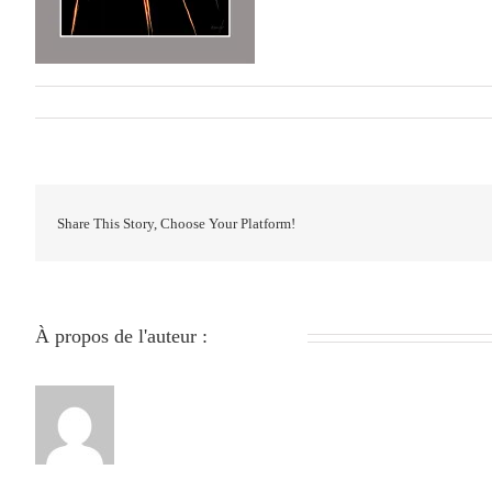
Par
279051840
|
décembre 16th, 2025
|
0 commentaire
Share This Story, Choose Your Platform!
À propos de l'auteur :
279051840