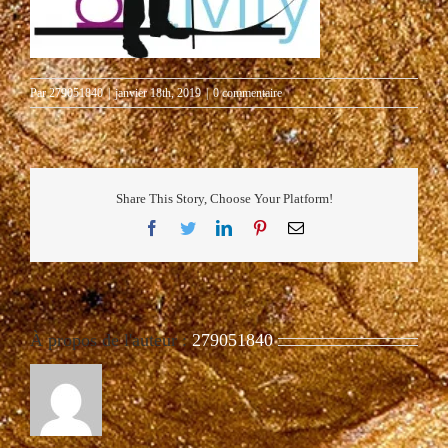
Par
279051840
|
janvier 18th, 2019
|
0 commentaire
Share This Story, Choose Your Platform!
Facebook
Twitter
LinkedIn
Pinterest
Email
À propos de l'auteur :
279051840